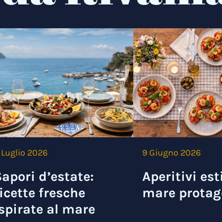
 Luglio 2026
9 Giugno 2026
apori d’estate:
Aperitivi esti
icette fresche
mare protag
spirate al mare