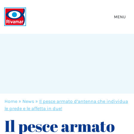
MENU
Home
»
News
»
Il pesce armato d’antenna che individua
le prede e le affetta in due!
Il pesce armato