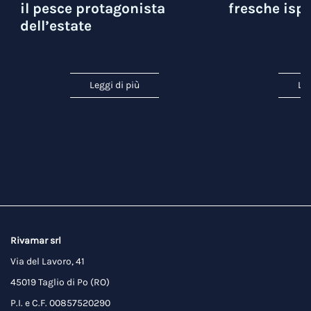
il pesce protagonista
fresche ispi
dell’estate
Leggi di più
Leg
Rivamar srl
Via del Lavoro, 41
45019 Taglio di Po (RO)
P.I. e C.F. 00857520290