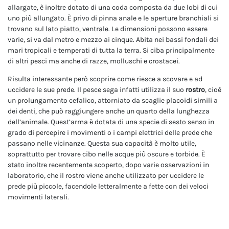
allargate, è inoltre dotato di una coda composta da due lobi di cui
uno più allungato. È privo di pinna anale e le aperture branchiali si
trovano sul lato piatto, ventrale. Le dimensioni possono essere
varie, si va dal metro e mezzo ai cinque. Abita nei bassi fondali dei
mari tropicali e temperati di tutta la terra. Si ciba principalmente
di altri pesci ma anche di razze, molluschi e crostacei.
Risulta interessante però scoprire come riesce a scovare e ad
uccidere le sue prede. Il pesce sega infatti utilizza il suo
rostro
, cioè
un prolungamento cefalico, attorniato da scaglie placoidi simili a
dei denti, che può raggiungere anche un quarto della lunghezza
dell’animale. Quest’arma è dotata di una specie di sesto senso in
grado di percepire i movimenti o i campi elettrici delle prede che
passano nelle vicinanze. Questa sua capacità è molto utile,
soprattutto per trovare cibo nelle acque più oscure e torbide. È
stato inoltre recentemente scoperto, dopo varie osservazioni in
laboratorio, che il rostro viene anche utilizzato per uccidere le
prede più piccole, facendole letteralmente a fette con dei veloci
movimenti laterali.