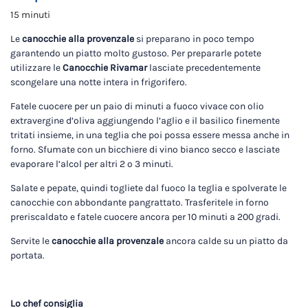
15 minuti
Le
canocchie alla provenzale
si preparano in poco tempo
garantendo un piatto molto gustoso. Per prepararle potete
utilizzare le
Canocchie Rivamar
lasciate precedentemente
scongelare una notte intera in frigorifero.
Fatele cuocere per un paio di minuti a fuoco vivace con olio
extravergine d’oliva aggiungendo l’aglio e il basilico finemente
tritati insieme, in una teglia che poi possa essere messa anche in
forno. Sfumate con un bicchiere di vino bianco secco e lasciate
evaporare l’alcol per altri 2 o 3 minuti.
Salate e pepate, quindi togliete dal fuoco la teglia e spolverate le
canocchie con abbondante pangrattato. Trasferitele in forno
preriscaldato e fatele cuocere ancora per 10 minuti a 200 gradi.
Servite le
canocchie alla provenzale
ancora calde su un piatto da
portata.
Lo chef consiglia