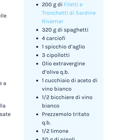
200 g di
Filetti e
Tronchetti di Sardine
lle
Rivamar
320 g di spaghetti
4 carciofi
1 spicchio d’aglio
3 cipollotti
Olio extravergine
d’oliva q.b.
1 cucchiaio di aceto di
e a
vino bianco
1/2 bicchiere di vino
lla
bianco
rsate
Prezzemolo tritato
q.b.
1/2 limone
50 g di pinoli