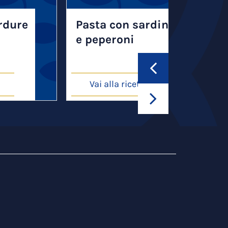
erdure
Pasta con sardine
e peperoni
Vai alla ricetta