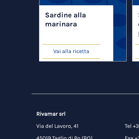
Sardine alla
marinara
Vai alla ricetta
Rivamar srl
Via del Lavoro, 41
Tel +
45019 Taglio di Po (RO)
Fax +