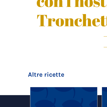
con i nost
Tronchett
Altre ricette