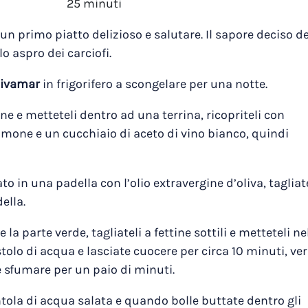
25 minuti
n primo piatto delizioso e salutare. Il sapore deciso de
o aspro dei carciofi.
 Rivamar
in frigorifero a scongelare per una notte.
rne e metteteli dentro ad una terrina, ricopriteli con
imone e un cucchiaio di aceto di vino bianco, quindi
to in una padella con l’olio extravergine d’oliva, tagliat
ella.
 la parte verde, tagliateli a fettine sottili e metteteli ne
tolo di acqua e lasciate cuocere per circa 10 minuti, ve
e sfumare per un paio di minuti.
ola di acqua salata e quando bolle buttate dentro gli