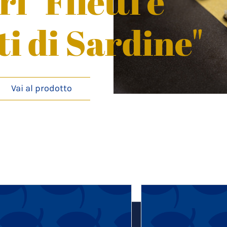
ri "Filetti e
i di Sardine"
Vai al prodotto