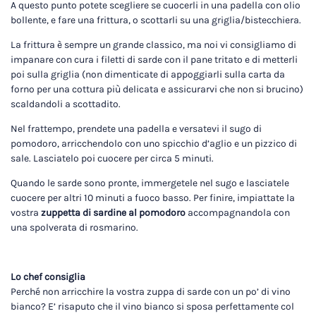
A questo punto potete scegliere se cuocerli in una padella con olio
bollente, e fare una frittura, o scottarli su una griglia/bistecchiera.
La frittura è sempre un grande classico, ma noi vi consigliamo di
impanare con cura i filetti di sarde con il pane tritato e di metterli
poi sulla griglia (non dimenticate di appoggiarli sulla carta da
forno per una cottura più delicata e assicurarvi che non si brucino)
scaldandoli a scottadito.
Nel frattempo, prendete una padella e versatevi il sugo di
pomodoro, arricchendolo con uno spicchio d’aglio e un pizzico di
sale. Lasciatelo poi cuocere per circa 5 minuti.
Quando le sarde sono pronte, immergetele nel sugo e lasciatele
cuocere per altri 10 minuti a fuoco basso. Per finire, impiattate la
vostra
zuppetta di sardine al pomodoro
accompagnandola con
una spolverata di rosmarino.
Lo chef consiglia
Perché non arricchire la vostra zuppa di sarde con un po’ di vino
bianco? E’ risaputo che il vino bianco si sposa perfettamente col