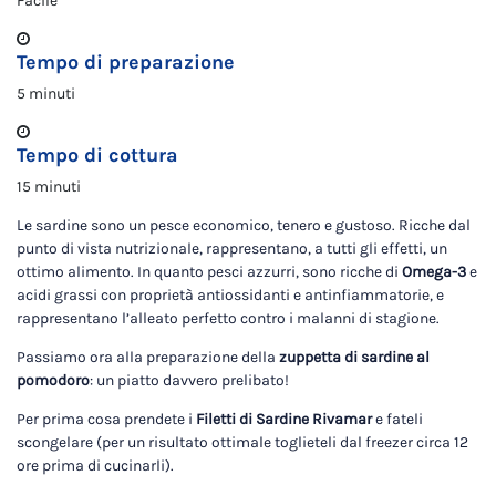
Facile
Tempo di preparazione
5 minuti
Tempo di cottura
15 minuti
Le sardine sono un pesce economico, tenero e gustoso. Ricche dal
punto di vista nutrizionale, rappresentano, a tutti gli effetti, un
ottimo alimento. In quanto pesci azzurri, sono ricche di
Omega-3
e
acidi grassi con proprietà antiossidanti e antinfiammatorie, e
rappresentano l’alleato perfetto contro i malanni di stagione.
Passiamo ora alla preparazione della
zuppetta di sardine al
pomodoro
: un piatto davvero prelibato!
Per prima cosa prendete i
Filetti di Sardine Rivamar
e fateli
scongelare (per un risultato ottimale toglieteli dal freezer circa 12
ore prima di cucinarli).