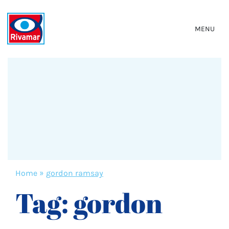
MENU
Home
»
gordon ramsay
Tag:
gordon