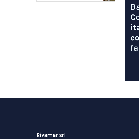
B
Co
it
co
f
Rivamar srl