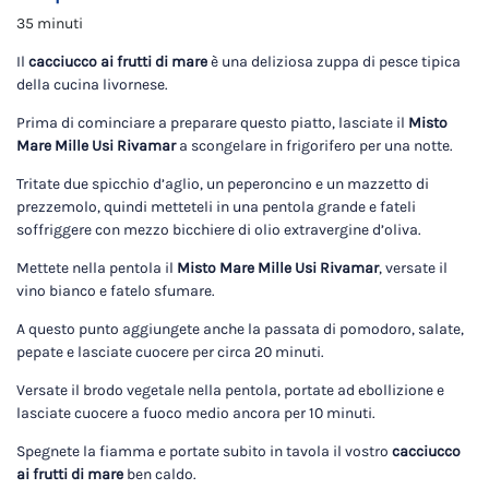
35 minuti
Il
cacciucco ai frutti di mare
è una deliziosa zuppa di pesce tipica
della cucina livornese.
Prima di cominciare a preparare questo piatto, lasciate il
Misto
Mare Mille Usi Rivamar
a scongelare in frigorifero per una notte.
Tritate due spicchio d’aglio, un peperoncino e un mazzetto di
prezzemolo, quindi metteteli in una pentola grande e fateli
soffriggere con mezzo bicchiere di olio extravergine d’oliva.
Mettete nella pentola il
Misto Mare Mille Usi Rivamar
, versate il
vino bianco e fatelo sfumare.
A questo punto aggiungete anche la passata di pomodoro, salate,
pepate e lasciate cuocere per circa 20 minuti.
Versate il brodo vegetale nella pentola, portate ad ebollizione e
lasciate cuocere a fuoco medio ancora per 10 minuti.
Spegnete la fiamma e portate subito in tavola il vostro
cacciucco
ai frutti di mare
ben caldo.