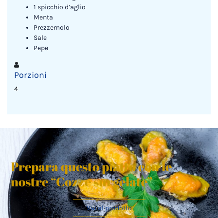
1 spicchio d’aglio
Menta
Prezzemolo
Sale
Pepe
Porzioni
4
Prepara questo piatto con le
nostre “Cozze surgelate”
Vai al prodotto