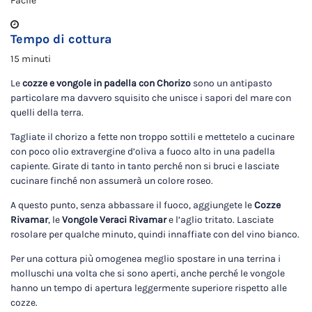
Facile
Tempo di cottura
15 minuti
Le
cozze e vongole in padella con Chorizo
sono un antipasto
particolare ma davvero squisito che unisce i sapori del mare con
quelli della terra.
Tagliate il chorizo a fette non troppo sottili e mettetelo a cucinare
con poco olio extravergine d’oliva a fuoco alto in una padella
capiente. Girate di tanto in tanto perché non si bruci e lasciate
cucinare finché non assumerà un colore roseo.
A questo punto, senza abbassare il fuoco, aggiungete le
Cozze
Rivamar
, le
Vongole Veraci Rivamar
e l’aglio tritato. Lasciate
rosolare per qualche minuto, quindi innaffiate con del vino bianco.
Per una cottura più omogenea meglio spostare in una terrina i
molluschi una volta che si sono aperti, anche perché le vongole
hanno un tempo di apertura leggermente superiore rispetto alle
cozze.