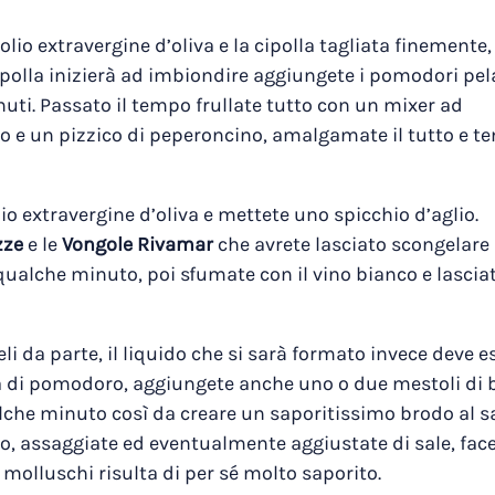
lio extravergine d’oliva e la cipolla tagliata finemente,
polla inizierà ad imbiondire aggiungete i pomodori pela
uti. Passato il tempo frullate tutto con un mixer ad
o e un pizzico di peperoncino, amalgamate il tutto e te
io extravergine d’oliva e mettete uno spicchio d’aglio.
zze
e le
Vongole Rivamar
che avrete lasciato scongelare 
 qualche minuto, poi sfumate con il vino bianco e lascia
eli da parte, il liquido che si sarà formato invece deve e
lsa di pomodoro, aggiungete anche uno o due mestoli di
alche minuto così da creare un saporitissimo brodo al 
to, assaggiate ed eventualmente aggiustate di sale, fa
i molluschi risulta di per sé molto saporito.