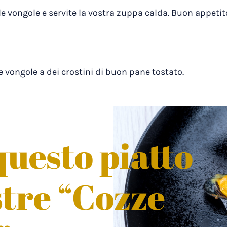
le vongole e servite la vostra zuppa calda. Buon appetit
vongole a dei crostini di buon pane tostato.
uesto piatto
stre “Cozze