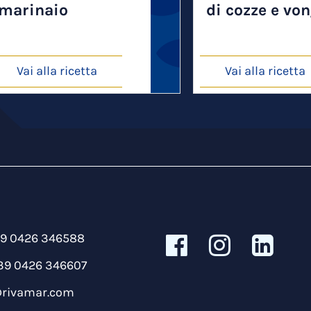
marinaio
di cozze e vo
Vai alla ricetta
Vai alla ricetta
39 0426 346588
39 0426 346607
@rivamar.com