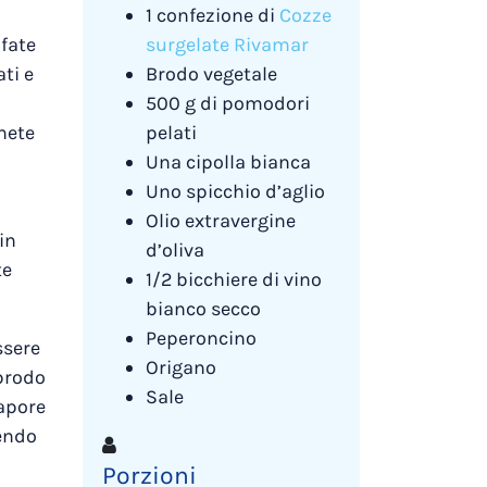
1 confezione di
Cozze
 fate
surgelate Rivamar
ti e
Brodo vegetale
500 g di pomodori
nete
pelati
Una cipolla bianca
Uno spicchio d’aglio
Olio extravergine
in
d’oliva
te
1/2 bicchiere di vino
bianco secco
Peperoncino
ssere
Origano
 brodo
Sale
sapore
cendo
Porzioni