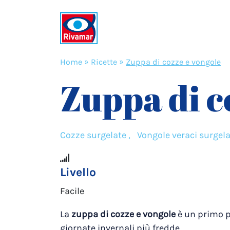
Home
»
Ricette
»
Zuppa di cozze e vongole
Zuppa di c
Cozze surgelate ,
Vongole veraci surgel
Livello
Facile
La
zuppa di cozze e vongole
è un primo pi
giornate invernali più fredde.