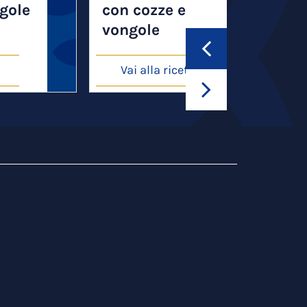
ngole
con cozze e
vongole
Vai alla ricetta