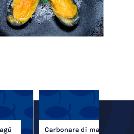
ragù
Carbonara di mare