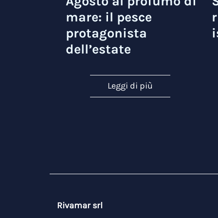
Agosto al profumo di
S
mare: il pesce
r
protagonista
i
dell’estate
Leggi di più
Rivamar srl