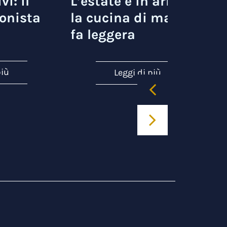
vi: il
L’estate è in arrivo e
onista
la cucina di mare si
fa leggera
più
Leggi di più