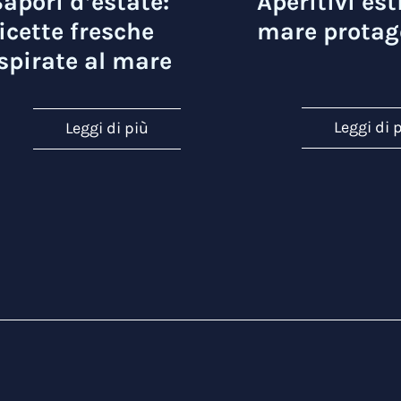
apori d’estate:
Aperitivi esti
icette fresche
mare protag
spirate al mare
Leggi di 
Leggi di più