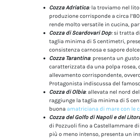
Cozza Adriatica
:
la troviamo nel lito
produzione corrisponde a circa l’80
rende molto versatile in cucina, pa
Cozza di Scardovari Dop
:
si tratta d
taglia minima di 5 centimetri, pres
consistenza carnosa e sapore dolce
Cozza Tarantina
: presenta un gusto
caratterizzata da una polpa rosea, c
allevamento corrispondente, ovvero, 
Protagonista indiscussa del famoso 
Cozza di Olbia
: allevata nel nord de
raggiunge la taglia minima di 5 cen
buona
amatriciana di mare con le 
Cozza del Golfo di Napoli e del Litor
di Pozzuoli fino a Castellammare di 
più o meno intenso, presenta un insi