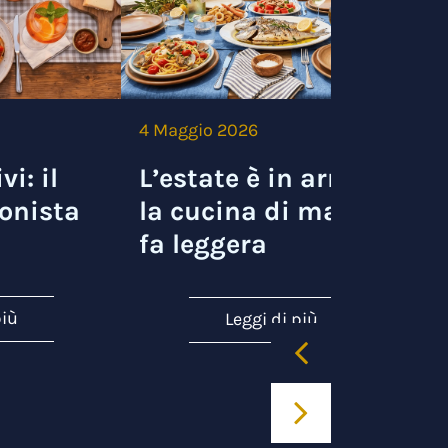
4 Maggio 2026
3
vi: il
L’estate è in arrivo e
onista
la cucina di mare si
fa leggera
più
Leggi di più