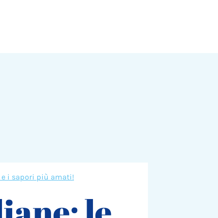
à e i sapori più amati!
iane: le