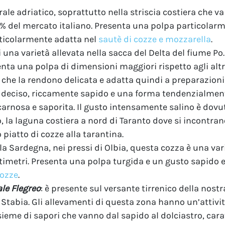
rale adriatico, soprattutto nella striscia costiera che v
% del mercato italiano. Presenta una polpa particolarm
rticolarmente adatta nel
sautè di cozze e mozzarella
.
i una varietà allevata nella sacca del Delta del fiume P
enta una polpa di dimensioni maggiori rispetto agli altr
 che la rendono delicata e adatta quindi a preparazion
 deciso, riccamente sapido e una forma tendenzialment
arnosa e saporita. Il gusto intensamente salino è dovuto
la laguna costiera a nord di Taranto dove si incontrano
piatto di cozze alla tarantina.
lla Sardegna, nei pressi di Olbia, questa cozza è una va
timetri. Presenta una polpa turgida e un gusto sapido e
cozze
.
ale Flegreo
: è presente sul versante tirrenico della nostr
Stabia. Gli allevamenti di questa zona hanno un’attività
eme di sapori che vanno dal sapido al dolciastro, carat