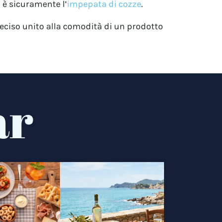
 è sicuramente l’
impepata di cozze
.
deciso unito alla comodità di un prodotto
ar