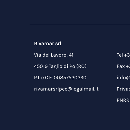
Rivamar srl
Via del Lavoro, 41
Tel +
45019 Taglio di Po (RO)
Fax +
P.I. e C.F. 00857520290
info
rivamarsrlpec@legalmail.it
Priva
PNRR