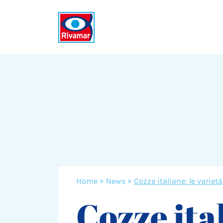
Home
»
News
»
Cozze italiane: le variet
Cozze ital