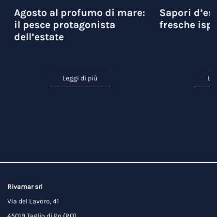
Agosto al profumo di mare:
Sapori d’est
il pesce protagonista
fresche ispi
dell’estate
Leggi di più
Leg
Rivamar srl
Via del Lavoro, 41
45019 Taglio di Po (RO)