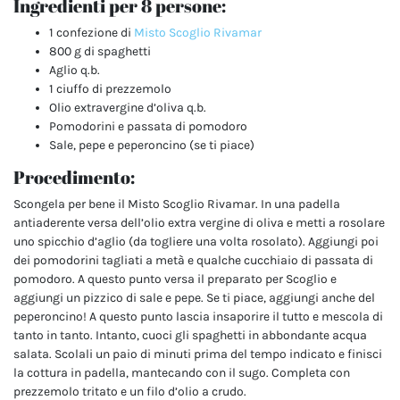
Ingredienti per 8 persone:
1 confezione di
Misto Scoglio Rivamar
800 g di spaghetti
Aglio q.b.
1 ciuffo di prezzemolo
Olio extravergine d’oliva q.b.
Pomodorini e passata di pomodoro
Sale, pepe e peperoncino (se ti piace)
Procedimento:
Scongela per bene il Misto Scoglio Rivamar. In una padella
antiaderente versa dell’olio extra vergine di oliva e metti a rosolare
uno spicchio d’aglio (da togliere una volta rosolato). Aggiungi poi
dei pomodorini tagliati a metà e qualche cucchiaio di passata di
pomodoro. A questo punto versa il preparato per Scoglio e
aggiungi un pizzico di sale e pepe. Se ti piace, aggiungi anche del
peperoncino! A questo punto lascia insaporire il tutto e mescola di
tanto in tanto.
Intanto, cuoci gli spaghetti in abbondante acqua
salata. Scolali un paio di minuti prima del tempo indicato e finisci
la cottura in padella, mantecando con il sugo. Completa con
prezzemolo tritato e un filo d’olio a crudo.