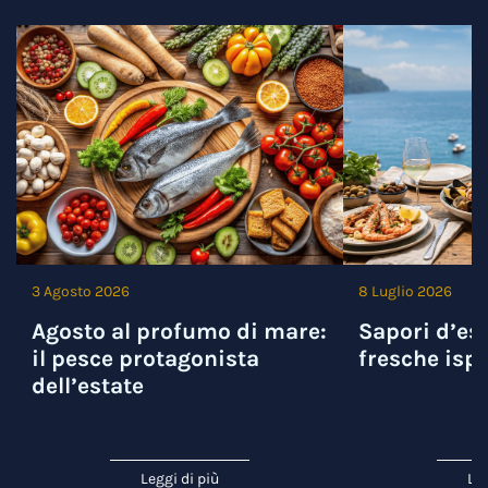
3 Agosto 2026
8 Luglio 2026
Agosto al profumo di mare:
Sapori d’est
il pesce protagonista
fresche ispi
dell’estate
Leggi di più
Leg