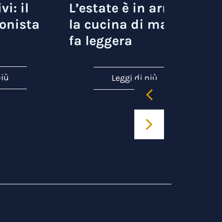
vi: il
L’estate è in arrivo e
onista
la cucina di mare si
fa leggera
più
Leggi di più