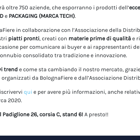
à oltre 750 aziende, che esporranno i prodotti dell’
ecce
OD
e
PACKAGING
(MARCA TECH)
.
iere in collaborazione con l’Associazione della Distri
stri
piatti pronti
, creati con
materie prime di qualità
e r
casione per comunicare ai buyer e ai rappresentanti de
 connubio consolidato tra tradizione e innovazione.
i trend
e come sta cambiando il nostro mercato, grazie a
 organizzati da BolognaFiere e dall’Associazione Distr
iscrivervi
qui
e per avere più informazioni, anche relativ
ca 2020.
Padiglione 26, corsia C, stand 6!
A presto!!