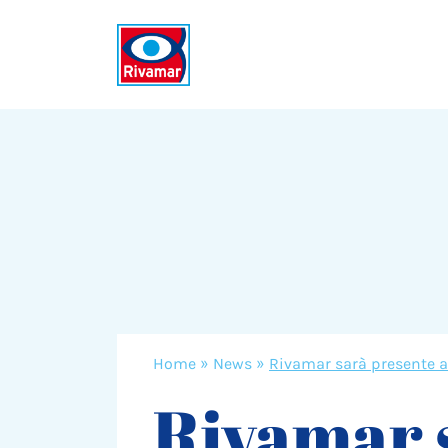
Home
»
News
»
Rivamar sarà presente 
Rivamar 