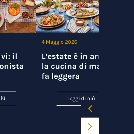
4 Maggio 2026
3
vi: il
L’estate è in arrivo e
onista
la cucina di mare si
fa leggera
più
Leggi di più