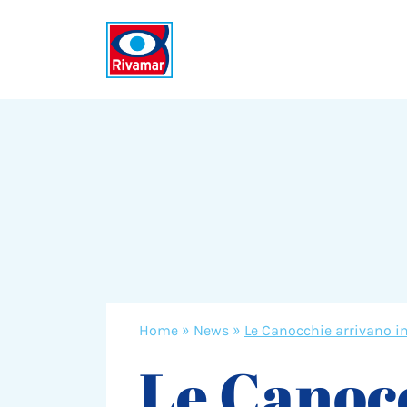
Home
»
News
»
Le Canocchie arrivano i
Le Canoc