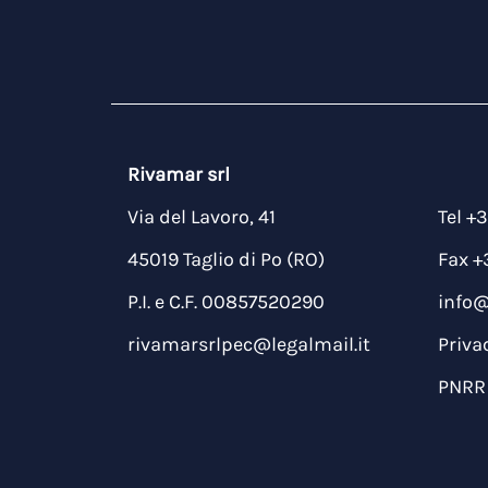
Rivamar srl
Via del Lavoro, 41
Tel +
45019 Taglio di Po (RO)
Fax +
P.I. e C.F. 00857520290
info
rivamarsrlpec@legalmail.it
Priva
PNRR