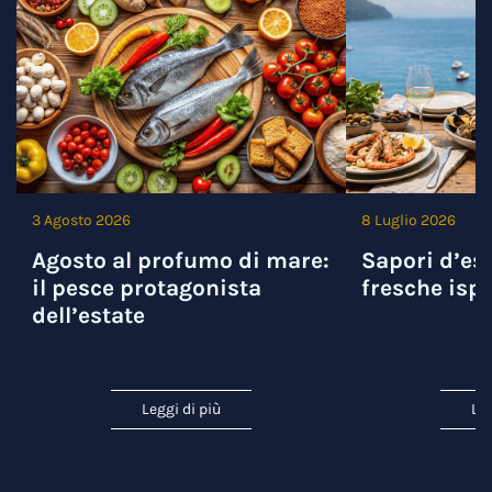
3 Agosto 2026
8 Luglio 2026
Agosto al profumo di mare:
Sapori d’est
il pesce protagonista
fresche ispi
dell’estate
Leggi di più
Leg