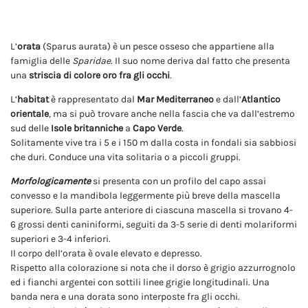
L’
orata
(Sparus aurata) è un pesce osseso che appartiene alla
famiglia delle
Sparidae
. Il suo nome deriva dal fatto che presenta
una
striscia di colore oro fra gli occhi
.
L’
habitat
è rappresentato dal
Mar Mediterraneo
e dall’
Atlantico
orientale
, ma si può trovare anche nella fascia che va dall’estremo
sud delle
Isole britanniche
a
Capo Verde
.
Solitamente vive tra i 5 e i 150 m dalla costa in fondali sia sabbiosi
che duri. Conduce una vita solitaria o a piccoli gruppi.
Morfologicamente
si presenta con un profilo del capo assai
convesso e la mandibola leggermente più breve della mascella
superiore. Sulla parte anteriore di ciascuna mascella si trovano 4-
6 grossi denti caniniformi, seguiti da 3-5 serie di denti molariformi
superiori e 3-4 inferiori.
Il corpo dell’orata è ovale elevato e depresso.
Rispetto alla colorazione si nota che il dorso è grigio azzurrognolo
ed i fianchi argentei con sottili linee grigie longitudinali. Una
banda nera e una dorata sono interposte fra gli occhi.