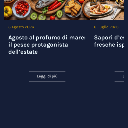
3 Agosto 2026
8 Luglio 2026
Agosto al profumo di mare:
Sapori d’est
il pesce protagonista
fresche ispi
dell’estate
Leggi di più
Leg