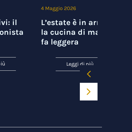
4 Maggio 2026
3
vi: il
L’estate è in arrivo e
onista
la cucina di mare si
fa leggera
più
Leggi di più