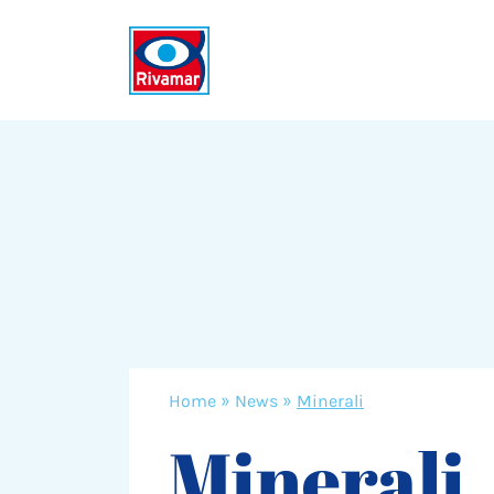
Home
»
News
»
Minerali
Minerali