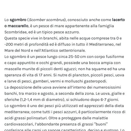
Lo
sgombro
(
Scomber scombrus
), conosciuto anche come
lacerto
o maccarello
, è un pesce di mare appartenente alla famiglia
Scombridae, ed è un tipico pesce azzurro.
Questa specie vive in branchi, abita nelle acque comprese tra 0 e
-200 metri di profondità ed è diffuso in tutto il Mediterraneo, nel
Mare del Nord e nell’Atlantico settentrionale.
Lo sgombro è un pesce lungo circa 25-50 cm con corpo fusiforme
e capo appuntito e occhi grandi, possiede una bocca ampia con
mascelle munite di piccoli denti aguzzi; non ha squame ed ha una
speranza di vita di 17 anni. Si nutre di plancton, piccoli pesci, uova
e larve di pesci, gamberi, vermi e molluschi gasteropodi.
La deposizione delle uova avviene all’interno dei numerosissimi
banchi, tra marzo e agosto, a seconda della zona. Le uova, gialle e
sferiche (1,2-1,4 mm di diametro), si schiudono dopo 6-7 giorni.
Lo sgombro è uno dei pesci più utilizzati ed apprezzati della dieta
mediterranea; come tutti i pesci azzurri, è particolarmente ricco di
acidi grassi polinsaturi. Oltre a proteggere dalle malattie
cardiovascolari, l’abbondante presenza di grassi “buoni”
conferisce alle carni un sapore caratteristico, deciso e gustoso. Lo