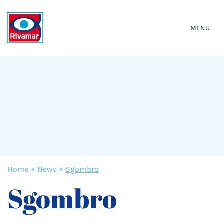
MENU
Home
»
News
»
Sgombro
Sgombro