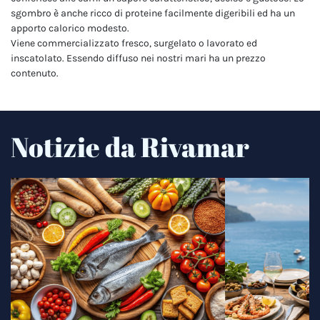
sgombro è anche ricco di proteine facilmente digeribili ed ha un
apporto calorico modesto.
Viene commercializzato fresco, surgelato o lavorato ed
inscatolato. Essendo diffuso nei nostri mari ha un prezzo
contenuto.
Notizie da Rivamar