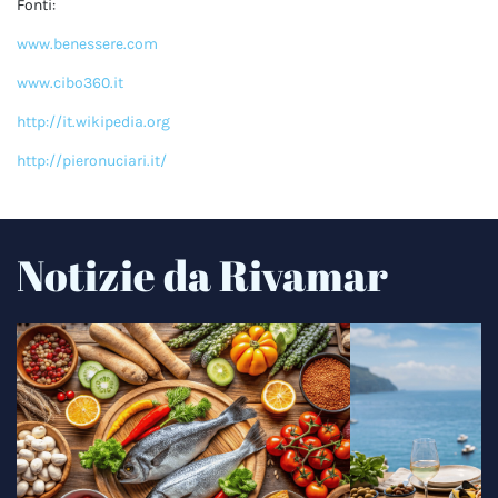
Fonti:
www.benessere.com
www.cibo360.it
http://it.wikipedia.org
http://pieronuciari.it/
Notizie da Rivamar