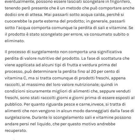
eventualmente, possono essere lasciati scongelare in frigorifero,
tenendo però presente che è un metodo che può comportare anche
dodici ore di attesa. Mai passarli sotto acqua calda, perché si
cuocerebbe la parte esterna del prodotto; in generale, passarli
sotto l’acqua comporta comunque la perdita di sali e vitamine. Se
il prodotto è stato scongelato per errore, va consumato subito o
eliminato.
Il processo di surgelamento non comporta una significativa
perdita di valore nutritivo del prodotto. La fase di scottatura che
viene applicata ad alcuni tipi di frutta e verdura prima del
processo, può determinare la perdita fino al 20 per cento di
vitamina C, ma si tratta comunque di prodotti freschi, appena
raccolti, al massimo del loro valore nutrizionale; quindi in
condizioni sicuramente migliori di alimenti che, seppure venduti
freschi, sono stati raccolti giorni e giorni prima di essere esposti al
pubblico. Per quanto riguarda pesce e carne,invece, si tratta di
alimenti che non vengono in alcun modo danneggiati dalla fase di
surgelazione. Durante lo scongelamento sali e vitamine possono
andare persi nel liquido, che per questo motivo andrebbe
recuperato.