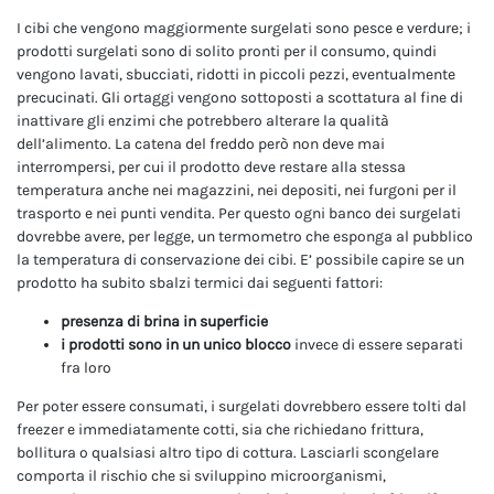
I cibi che vengono maggiormente surgelati sono pesce e verdure; i
prodotti surgelati sono di solito pronti per il consumo, quindi
vengono lavati, sbucciati, ridotti in piccoli pezzi, eventualmente
precucinati. Gli ortaggi vengono sottoposti a scottatura al fine di
inattivare gli enzimi che potrebbero alterare la qualità
dell’alimento. La catena del freddo però non deve mai
interrompersi, per cui il prodotto deve restare alla stessa
temperatura anche nei magazzini, nei depositi, nei furgoni per il
trasporto e nei punti vendita. Per questo ogni banco dei surgelati
dovrebbe avere, per legge, un termometro che esponga al pubblico
la temperatura di conservazione dei cibi. E’ possibile capire se un
prodotto ha subito sbalzi termici dai seguenti fattori:
presenza di brina in superficie
i prodotti sono in un unico blocco
invece di essere separati
fra loro
Per poter essere consumati, i surgelati dovrebbero essere tolti dal
freezer e immediatamente cotti, sia che richiedano frittura,
bollitura o qualsiasi altro tipo di cottura. Lasciarli scongelare
comporta il rischio che si sviluppino microorganismi,