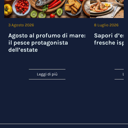
3 Agosto 2026
8 Luglio 2026
Agosto al profumo di mare:
Sapori d’est
il pesce protagonista
fresche ispi
dell’estate
Leggi di più
Leg