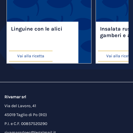
Linguine con le alici
Insalata rus
gamberi e al
Vai alla ricetta
Vai alla ricett
Rivamar srl
Via del Lavoro, 41
45019 Taglio di Po (RO)
P.I. e C.F. 00857520290
rivamarsrlpec@legalmail.it