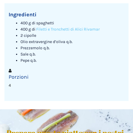
Ingredienti
400 g di spaghetti
400 g di
Filetti e Tronchetti di Alici Rivamar
2 cipolle
Olio extravergine d’oliva q.b.
Prezzemolo q.b.
Sale q.b.
Pepe q.b.
Porzioni
4
Prepara questo piatto con i nostri