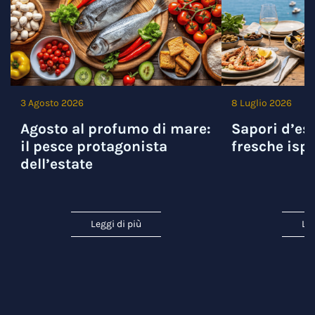
3 Agosto 2026
8 Luglio 2026
Agosto al profumo di mare:
Sapori d’est
il pesce protagonista
fresche ispi
dell’estate
Leggi di più
Leg