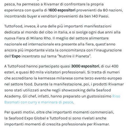
pesca, ha permesso a Rivamar di confrontare la propria
esperienza con quella di
1600 espositori
provenienti da 80 nazioni,
incontrando buyer e venditori provenienti da ben 140 Paesi.
TuttoFood, invece, è una delle più importanti manifestazioni
dedicata al mondo del cibo in Italia, e si svolge ogni due anni alla
nuova Fiera di Milano Rho. Il meglio del settore alimentare
nazionale ed internazionale era presente alla fiera, quest’anno
ancora più importante vista la concomitanza con l’inaugurazione
dell’
Expo
incentrato sul tema “Nutrire il Pianeta”.
A TuttoFood hanno partecipato quasi
3000 espositori
, di cui 400
esteri, e quasi 80 mila visitatori professionali. Si tratta di numeri
che accreditano la kermesse milanese come terzo evento europeo
nel settore food. Durante la manifestazione, poi, i prodotti Rivamar
sono stati utilizzati anche negli showcooking della Seafood
Academy. Gli chef, infatti, hanno preparato un gustosissimo
Riso
Basmati con curry e marinara di pesce
.
Per questi motivi, oltre che importanti momenti commerciali,
la Seafood Expo Global e TuttoFood si sono rivelati anche
importanti momenti di crescita professionale per Rivamar.