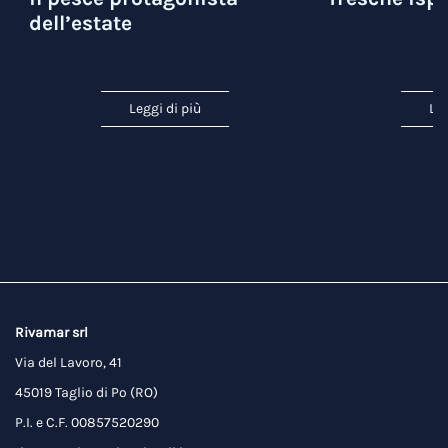
dell’estate
Leggi di più
Leg
Rivamar srl
Via del Lavoro, 41
45019 Taglio di Po (RO)
P.I. e C.F. 00857520290