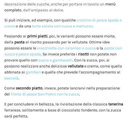
decorazione delle zucche, anche per portare in tavola un
menù
completo
, dall’antipasto al dolce.
Si può iniziare, ad esempio, con qualche
crostino di pesce spada e
zucca
o da una
torta salata con zucca e merluzzo
.
Passando ai
primi piatti
, poi, le varianti possono essere molte,
dalla
pasta
al risotto passando per le vellutate. Ottime idee
possono essere le
orecchiette con calamari e zucca
o la
pasta con
zucca e pesce spada
. Se invece preferite i
risotti
non potete non
provare quello con
zucca e gamberetti
. Con la zucca, poi, si
possono realizzare anche deliziose
vellutate
e creme, come quella
abbinata ai
gamberi
e quella che prevede l’accompagnamento al
baccalà
.
Come
secondo piatto
, invece, potete lanciarvi nella preparazione
del
filetto di pesce San Pietro con la zucca
.
E per concludere in bellezza, la rivisitazione della classica
tenerina
ferrarese, solitamente a base di cioccolato fondente, con la zucca
sarà perfetta.