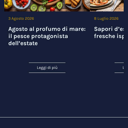
3 Agosto 2026
8 Luglio 2026
Agosto al profumo di mare:
Sapori d’est
il pesce protagonista
fresche ispi
dell’estate
Leggi di più
Leg