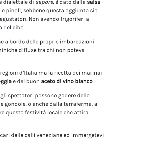
e dialettale di
sapore
, è dato dalla
salsa
a e pinoli, sebbene questa aggiunta sia
degustatori. Non avendo frigoriferi a
o del cibo.
che a bordo delle proprie imbarcazioni
iniche diffuse tra chi non poteva
regioni d’Italia ma la ricetta dei marinai
oggia
e del buon
aceto di vino bianco
.
 gli spettatori possono godere dello
lle gondole, o anche dalla terraferma, a
questa festività locale che attira
cari delle calli veneziane ed immergetevi