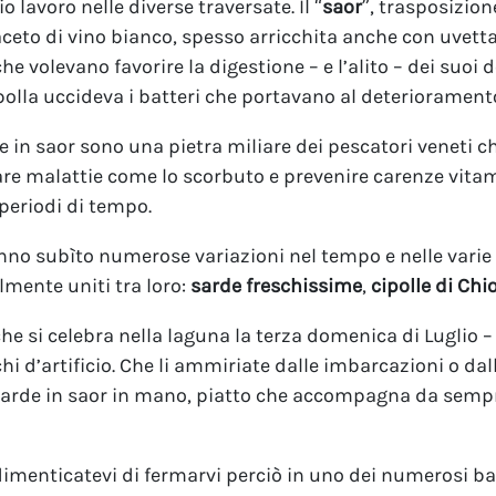
o lavoro nelle diverse traversate. Il “
saor
”, trasposizion
aceto di vino bianco, spesso arricchita anche con uvett
he volevano favorire la digestione – e l’alito – dei suoi 
polla uccideva i batteri che portavano al deteriorament
de in saor sono una pietra miliare dei pescatori veneti 
re malattie come lo scorbuto e prevenire carenze vitam
 periodi di tempo.
hanno subìto numerose variazioni nel tempo e nelle varie 
lmente uniti tra loro:
sarde freschissime
,
cipolle di Chi
he si celebra nella laguna la terza domenica di Luglio –
chi d’artificio. Che li ammiriate dalle imbarcazioni o da
rde in saor in mano, piatto che accompagna da sempre 
imenticatevi di fermarvi perciò in uno dei numerosi ba