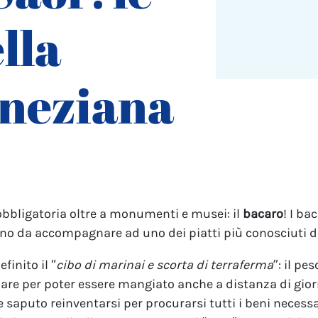
lla
eneziana
obbligatoria oltre a monumenti e musei: il
bacaro
! I ba
no da accompagnare ad uno dei piatti più conosciuti del
efinito il “
cibo di marinai e scorta di terraferma
”: il pe
are per poter essere mangiato anche a distanza di gior
e saputo reinventarsi per procurarsi tutti i beni necessa