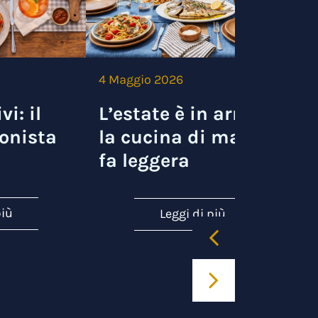
4 Maggio 2026
3
vi: il
L’estate è in arrivo e
onista
la cucina di mare si
fa leggera
più
Leggi di più