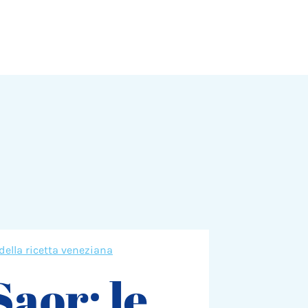
 della ricetta veneziana
Saor: le