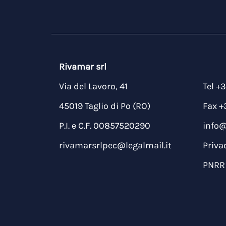
Rivamar srl
Via del Lavoro, 41
Tel +
45019 Taglio di Po (RO)
Fax +
P.I. e C.F. 00857520290
info
rivamarsrlpec@legalmail.it
Priva
PNRR