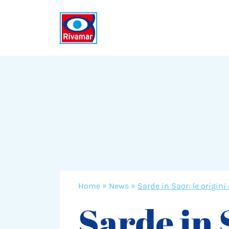
Home
»
News
»
Sarde in Saor: le origini
Sarde in 