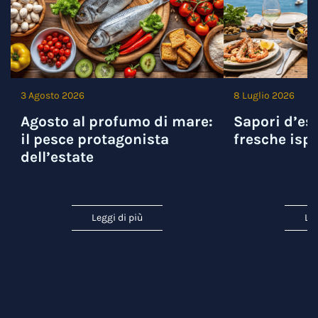
3 Agosto 2026
8 Luglio 2026
Agosto al profumo di mare:
Sapori d’est
il pesce protagonista
fresche ispi
dell’estate
Leggi di più
Leg