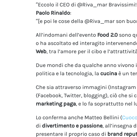
“Eccolo il CEO di @Riva_mar Bravissimi!
Paolo Rinaldo
:
“[e poi le cose della @Riva_mar son buon
All’indomani dell’evento
Food 2.0
sono qu
o ha ascoltato ed interagito intervenend
Web
, tra l’amore per il cibo e l’attrattivit
Due mondi che da qualche anno vivono in 
politica e la tecnologia, la
cucina
è un tem
Che sia attraverso immagini (Instagram c
(Facebook, Twitter, blogging), ciò che si
marketing paga
, e lo fa soprattutto nel 
Lo conferma anche Matteo Bellini (
Cuoco
di
divertimento e passione
, all’insegna 
presentare il proprio caso di
brand repu