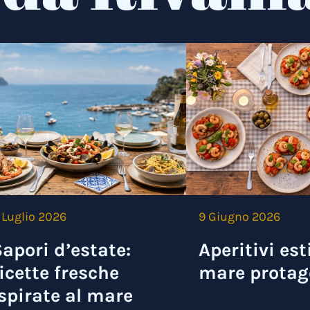
 Luglio 2026
9 Giugno 2026
apori d’estate:
Aperitivi esti
icette fresche
mare protag
spirate al mare