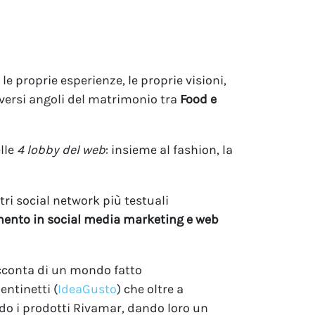
e proprie esperienze, le proprie visioni,
iversi angoli del matrimonio tra
Food e
lle
4 lobby del web
: insieme al fashion, la
ri social network più testuali
imento in social media marketing e web
acconta di un mondo fatto
entinetti (
IdeaGusto
) che oltre a
odo i prodotti Rivamar, dando loro un