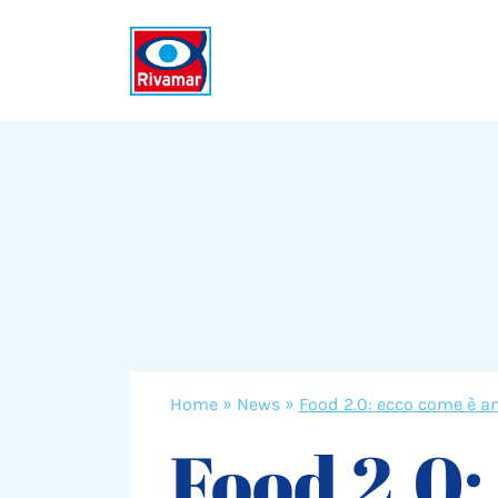
Home
»
News
»
Food 2.0: ecco come è a
Food 2.0: