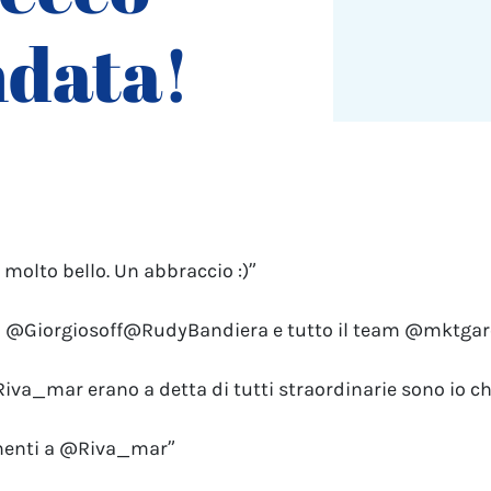
ndata!
molto bello. Un abbraccio :)”
con @Giorgiosoff@RudyBandiera e tutto il team @mktgar
va_mar erano a detta di tutti straordinarie sono io che
imenti a @Riva_mar”