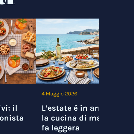
4 Maggio 2026
3
vi: il
L’estate è in arrivo e
onista
la cucina di mare si
fa leggera