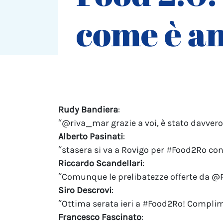
come è a
Rudy Bandiera
:
“@riva_mar grazie a voi, è stato davvero 
Alberto Pasinati
:
“stasera si va a Rovigo per ‪#Food2Ro‬ 
Riccardo Scandellari
:
“Comunque le prelibatezze offerte da @Ri
Siro Descrovi
:
“Ottima serata ieri a #Food2Ro! Compl
Francesco Fascinato
: