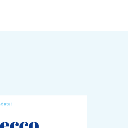
ndata!
 ecco