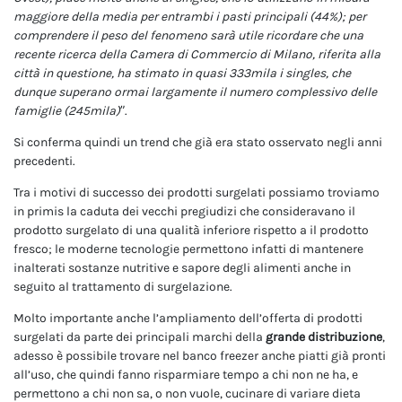
maggiore della media per entrambi i pasti principali (44%); per
comprendere il peso del fenomeno sarà utile ricordare che una
recente ricerca della Camera di Commercio di Milano, riferita alla
città in questione, ha stimato in quasi 333mila i singles, che
dunque superano ormai largamente il numero complessivo delle
famiglie (245mila)
”.
Si conferma quindi un trend che già era stato osservato negli anni
precedenti.
Tra i motivi di successo dei prodotti surgelati possiamo troviamo
in primis la caduta dei vecchi pregiudizi che consideravano il
prodotto surgelato di una qualità inferiore rispetto a il prodotto
fresco; le moderne tecnologie permettono infatti di mantenere
inalterati sostanze nutritive e sapore degli alimenti anche in
seguito al trattamento di surgelazione.
Molto importante anche l’ampliamento dell’offerta di prodotti
surgelati da parte dei principali marchi della
grande distribuzione
,
adesso è possibile trovare nel banco freezer anche piatti già pronti
all’uso, che quindi fanno risparmiare tempo a chi non ne ha, e
permettono a chi non sa, o non vuole, cucinare di variare dieta