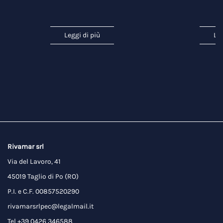
Leggi di più
Leg
Rivamar srl
Via del Lavoro, 41
45019 Taglio di Po (RO)
P.I. e C.F. 00857520290
rivamarsrlpec@legalmail.it
Tel +39 0426 346588