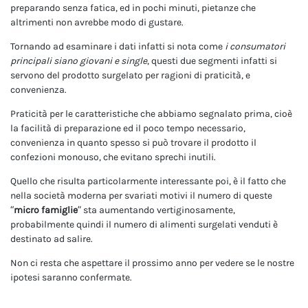
preparando senza fatica, ed in pochi minuti, pietanze che
altrimenti non avrebbe modo di gustare.
Tornando ad esaminare i dati infatti si nota come
i consumatori
principali siano giovani e single
, questi due segmenti infatti si
servono del prodotto surgelato per ragioni di praticità, e
convenienza.
Praticità per le caratteristiche che abbiamo segnalato prima, cioè
la facilità di preparazione ed il poco tempo necessario,
convenienza in quanto spesso si può trovare il prodotto il
confezioni monouso, che evitano sprechi inutili.
Quello che risulta particolarmente interessante poi, è il fatto che
nella società moderna per svariati motivi il numero di queste
“
micro famiglie
” sta aumentando vertiginosamente,
probabilmente quindi il numero di alimenti surgelati venduti è
destinato ad salire.
Non ci resta che aspettare il prossimo anno per vedere se le nostre
ipotesi saranno confermate.