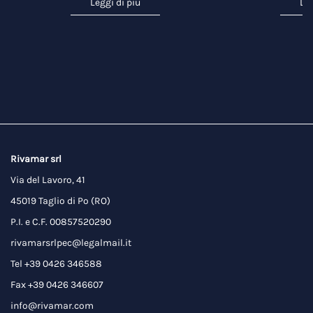
Leggi di più
Leg
Rivamar srl
Via del Lavoro, 41
45019 Taglio di Po (RO)
P.I. e C.F. 00857520290
rivamarsrlpec@legalmail.it
Tel +39 0426 346588
Fax +39 0426 346607
info@rivamar.com