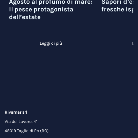
Agosto al profumo di mare:
Sapori d’est
il pesce protagonista
fresche ispi
dell’estate
Leggi di più
Leg
Rivamar srl
Via del Lavoro, 41
45019 Taglio di Po (RO)