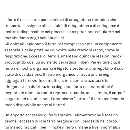
Il ferro è necessario per la sintesi di emoglobina (proteina che
trasporta l’ossigeno alle cellule) di mioglobina e di collagene; è
inoltre indispensabile nei processi di respirazione cellulare e nel
metabolismo degli acidi nucleici.
Gli animali inglobano il ferro nel complesso eme un componente
essenziale delle proteine coinvolte nelle reazioni redox, come la
respirazione. Eccessi di ferro aumentano quindi le reazioni redox
provocando così un aumento dei radicali liberi. Per evitare ciò, il
ferro nel nostro organismo è legato a proteine, che regolano il suo
stato di ossidazione. Il ferro inorganico si trova anche negli
aggregati ferro-zolfo di molti enzimi, come le azotasi e le
idrogenasi. La distribuzione degli ioni ferro nei mammiferi è
regolata in maniera molto rigorosa: quando, ad esempio, il corpo è
soggetto ad un’infezione, l’organismo “sottrae” il ferro rendendolo
meno disponibile anche ai batteri.
Un apporto eccessivo di ferro tramite l’alimentazione è tossico
perché l’eccesso di ioni ferro reagisce con i perossidi nel corpo
formando radicali liberi. Finché il ferro rimane a livelli normali, i