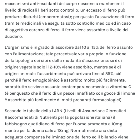
meccanismi anti-ossidanti del corpo riescono a mantenere il
livello di radicali liberi sotto controllo; un eccesso di ferro può
produrre disturbi (emocromatosi); per questo l’assunzione di ferro
tramite medicinali va eseguita sotto controllo medico ed in caso
di oggettiva carenza di ferro. Il ferro viene assorbito a livello del
duodeno.
L’organismo è in grado di assorbire dal 10 al 15% del ferro assunto
con l’alimentazione; tale percentuale varia proprio in funzione
della tipologia dei cibi e della modalità d’assunzione: se è di
origine vegetale solo il 2-10% viene assorbito, mentre se è di
origine animale l’assorbimento può arrivare fino al 35%; ciò
perché il ferro emoglobinico è assorbito molto più facilmente,
soprattutto se viene assunto contemporaneamente a vitamina C
(è per questo che il ferro di un pesce innaffiato con gocce di limone
è assorbito più facilmente di molti preparati farmacologici).
Secondo le tabelle della LARN (Livelli di Assunzione Giornalieri
Raccomandati di Nutrienti per la popolazione italiana) il
fabbisogno quotidiano di ferro per l’uomo ammonta a 10mg
mentre per la donna sale a 18mg. Normalmente una dieta
adeguata compensa l’eliminazione del ferro ed il bilancio viene