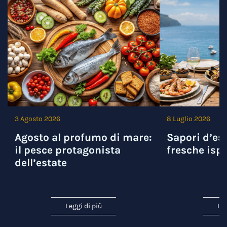
3 Agosto 2026
8 Luglio 2026
Agosto al profumo di mare:
Sapori d’est
il pesce protagonista
fresche ispi
dell’estate
Leggi di più
Leg