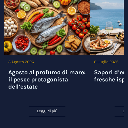
3 Agosto 2026
8 Luglio 2026
Agosto al profumo di mare:
Sapori d’est
il pesce protagonista
fresche ispi
dell’estate
Leggi di più
Leg