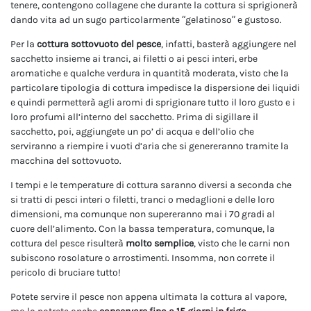
tenere, contengono collagene che durante la cottura si sprigionerà
dando vita ad un sugo particolarmente “gelatinoso” e gustoso.
Per la
cottura sottovuoto del pesce
, infatti, basterà aggiungere nel
sacchetto insieme ai tranci, ai filetti o ai pesci interi, erbe
aromatiche e qualche verdura in quantità moderata, visto che la
particolare tipologia di cottura impedisce la dispersione dei liquidi
e quindi permetterà agli aromi di sprigionare tutto il loro gusto e i
loro profumi all’interno del sacchetto. Prima di sigillare il
sacchetto, poi, aggiungete un po’ di acqua e dell’olio che
serviranno a riempire i vuoti d’aria che si genereranno tramite la
macchina del sottovuoto.
I tempi e le temperature di cottura saranno diversi a seconda che
si tratti di pesci interi o filetti, tranci o medaglioni e delle loro
dimensioni, ma comunque non supereranno mai i 70 gradi al
cuore dell’alimento. Con la bassa temperatura, comunque, la
cottura del pesce risulterà
molto semplice
, visto che le carni non
subiscono rosolature o arrostimenti. Insomma, non correte il
pericolo di bruciare tutto!
Potete servire il pesce non appena ultimata la cottura al vapore,