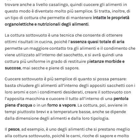
trovare anche a livello casalingo, quindi cuocere gli alimenti in
questo modo è diventato molto più semplice. Si tratta, inoltre, di
un tipo di cottura che permette di mantenere
intatte
le proprietà
organolettiche e nutrizionali degli alimenti
.
La cottura sottovuoto è una tecnica che consente di ottenere
ottimi risultati in cucina, poiché l’
assenza quasi totale di aria
permette un maggiore contatto tra gli alimenti e il condimento che
viene utilizzato all’interno del sacchetto, e si avrà quindi una
cottura più uniforme in grado di restituire p
ietanze morbide e
succose
, mai secche e piene di sapore.
Cuocere sottovuoto è più semplice di quanto si possa pensare:
basta chiudere gli alimenti all’interno degli appositi sacchetti con i
loro aromi e con i condimenti desiderati, creare il sottovuoto con
l’apposita macchina e cuocere il tutto all’interno di una
pentola
piena d’acqua
o in un
forno a vapore
. La cottura, poi, avviene in
tempi piuttosto brevi e a temperature basse, anche se dipende
dalla dimensione degli alimenti e dalla loro tipologia.
Il
pesce
, ad esempio, è uno degli alimenti che si prestano meglio
alla cottura sottovuoto, poiché le carni, ricche di sapore e molto