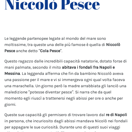
Niccolò Pesce
Le leggende partenopee legate al mondo del mare sono
moltissime, tra queste una delle più famose è quella di
Niccolò
Pesce
anche detto “
Cola Pesce
”.
Questo ragazzo dalle incredibili capacità natatorie, dotato forse di
mani palmate, secondo il mito
abitava i fondali fra Napoli e
Messina
. La leggenda afferma che fin da bambino Niccolò aveva
una passione per il mare e vi si immergeva ogni qual volta faceva
una marachella. Un giorno però la madre arrabbiata gli lanciò una
maledizione “potesse diventar pesce”. Si narra che da quel
momento egli riuscì a trattenersi negli abissi per ore o anche per
giorni.
Queste sue capacità gli permisero di trovare lavoro dal
re di Napoli
in persona, che incuriosito dagli abissi mandava Nicolò nei fondali
per appagare le sue curiosità. Durante uno di questi suoi viaggi