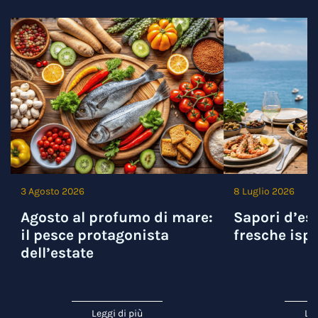
3 Agosto 2026
8 Luglio 2026
Agosto al profumo di mare:
Sapori d’est
il pesce protagonista
fresche ispi
dell’estate
Leggi di più
Leg