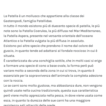
La Patella è un mollusco che appartiene alla classe dei
Gasteropodi, famiglia Patellidae.
In tutto il mondo esistono più di duecento specie di patella, le più
note sono la Patella Coerulea, la più diffusa nel Mar Mediterraneo,
la Patella Aspera, presente nel versante orientale dell’oceano
Atlantico e la Patella vulgata la più diffusa in assoluto.
Esistono poi altre specie che prendono il nome dal colore del
guscio, in quanto tende ad adattarsi al fondale roccioso in cui è
situata.
È caratterizzata da una conchiglia sottile, che in molti casi si erige
a formare una specie di cono a base ovale, la forma però può
variare molto a seconda della zona in cui si trova, in quanto è
essenziale per la sopravvivenza dell’animale la completa adesione
con la roccia.
Le se carni sono molto gustose, ma abbastanza dure, non vengono
quindi usate nella cucina tradizionale, questa sua caratteristica
però viene molto apprezzata nella pesca, in dove viene usata come
esca, in quanto la durezza delle sue carni ha una maggiore
resistenza agli attacchi delle prede.