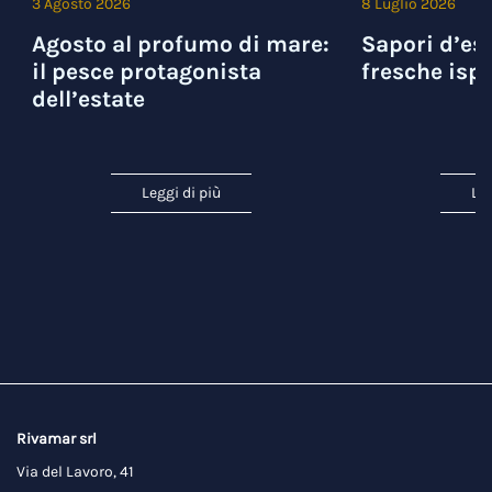
3 Agosto 2026
8 Luglio 2026
Agosto al profumo di mare:
Sapori d’est
il pesce protagonista
fresche ispi
dell’estate
Leggi di più
Leg
Rivamar srl
Via del Lavoro, 41