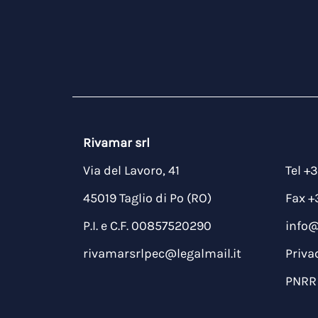
Rivamar srl
Via del Lavoro, 41
Tel +
45019 Taglio di Po (RO)
Fax +
P.I. e C.F. 00857520290
info
rivamarsrlpec@legalmail.it
Priva
PNRR