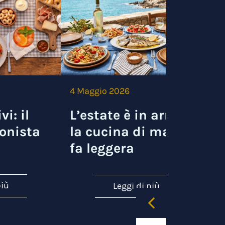
4 Maggio 2026
3
vi: il
L’estate è in arrivo e
onista
la cucina di mare si
fa leggera
più
Leggi di più