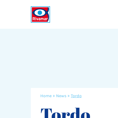
Home
»
News
»
Tordo
Tordo