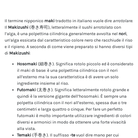
Il termine nipponico
maki
tradotto in italiano vuole dire
arrotolare
.
Il
Makizushi
(巻き寿司), letteralmente il sushi arrotolato con
l’alga, è una polpettina cilindrica generalmente avvolta nel
nori
,
un’alga essicata dal caratteristico colore nero che racchiude il riso
e il ripieno. A seconda di come viene preparato si hanno diversi tipi
di
Makizushi
:
Hosomaki
(細巻き). Significa rotolo piccolo ed è considerato
il maki di base: è una polpettina cilindrica con il nori
all’esterno ma la sua caratteristica è di avere un solo
ingrediente insieme al riso.
Futomaki
(太巻き). Significa letteralmente rotolo grande e
quindi è la versione gigante dell’hosomaki. È sempre una
polpetta cilindrica con il nori all’esterno, spessa due o tre
centimetri e larga quattro o cinque. Per fare un perfetto
futomaki è molto importante utilizzare ingredienti di colori
diversi e armonici in modo da ottenere una forte vivacità
alla vista.
Temaki
(手巻き). Il suffisso
-te
vuol dire mano per cui