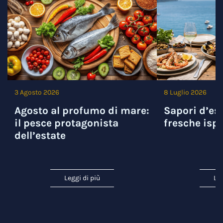
3 Agosto 2026
8 Luglio 2026
Agosto al profumo di mare:
Sapori d’est
il pesce protagonista
fresche ispi
dell’estate
Leggi di più
Leg