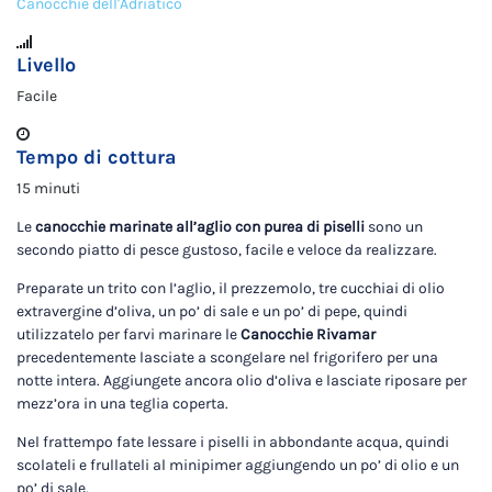
Canocchie dell'Adriatico
Livello
Facile
Tempo di cottura
15 minuti
Le
canocchie marinate all’aglio con purea di piselli
sono un
secondo piatto di pesce gustoso, facile e veloce da realizzare.
Preparate un trito con l’aglio, il prezzemolo, tre cucchiai di olio
extravergine d’oliva, un po’ di sale e un po’ di pepe, quindi
utilizzatelo per farvi marinare le
Canocchie Rivamar
precedentemente lasciate a scongelare nel frigorifero per una
notte intera. Aggiungete ancora olio d’oliva e lasciate riposare per
mezz’ora in una teglia coperta.
Nel frattempo fate lessare i piselli in abbondante acqua, quindi
scolateli e frullateli al minipimer aggiungendo un po’ di olio e un
po’ di sale.