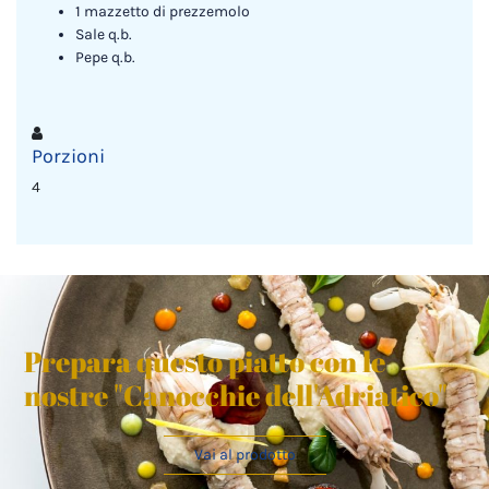
1 mazzetto di prezzemolo
Sale q.b.
Pepe q.b.
Porzioni
4
Prepara questo piatto con le
nostre "Canocchie dell'Adriatico"
Vai al prodotto