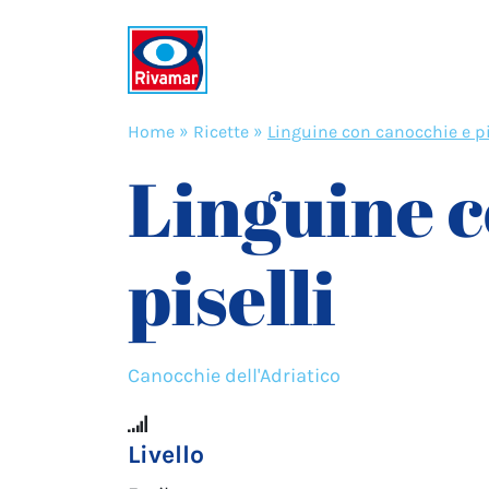
Home
»
Ricette
»
Linguine con canocchie e pi
Linguine c
piselli
Canocchie dell'Adriatico
Livello