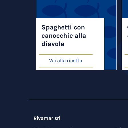
Spaghetti con
canocchie alla
diavola
Vai alla ricetta
Rivamar srl