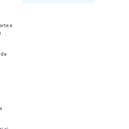
arte e
8
 da
e