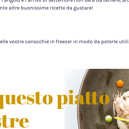
l’angolo e l’arrivo di settembre non sarà da temere, anz
nte altre buonissime ricette da gustare!
lle vostre canocchie in freezer in modo da poterle util
uesto piatto
stre