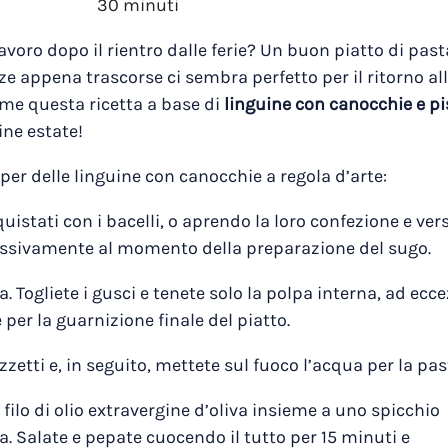
30 minuti
avoro dopo il rientro dalle ferie? Un buon piatto di pas
ze appena trascorse ci sembra perfetto per il ritorno al
eme questa ricetta a base di
linguine con canocchie e pis
ine estate!
 per delle linguine con canocchie a regola d’arte:
quistati con i bacelli, o aprendo la loro confezione e vers
cessivamente al momento della preparazione del sugo.
ra. Togliete i gusci e tenete solo la polpa interna, ad ecc
er la guarnizione finale del piatto.
zetti e, in seguito, mettete sul fuoco l’acqua per la pas
ilo di olio extravergine d’oliva insieme a uno spicchio
za. Salate e pepate cuocendo il tutto per 15 minuti e