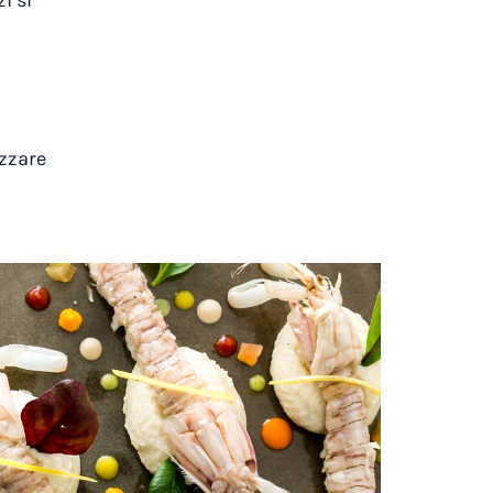
i si
izzare