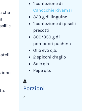
1 confezione di
Canocchie Rivamar
ta che
320 g di linguine
la
1 confezione di piselli
elli
e
precotti
300/350 g di
pomodori pachino
Olio evo q.b.
ateli
2 spicchi d’aglio
Sale q.b.
Pepe q.b.
ezione
Porzioni
ta.
4