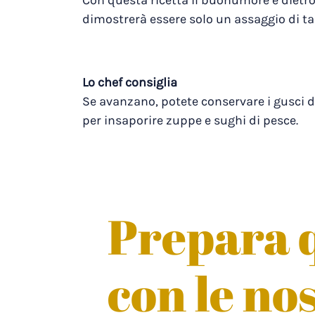
Con questa ricetta il buonumore è dietro 
dimostrerà essere solo un assaggio di ta
Lo chef consiglia
Se avanzano, potete conservare i gusci de
per insaporire zuppe e sughi di pesce.
Prepara q
con le no