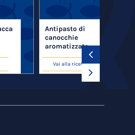
ucca
Antipasto di
canocchie
aromatizzate
Vai alla ricetta