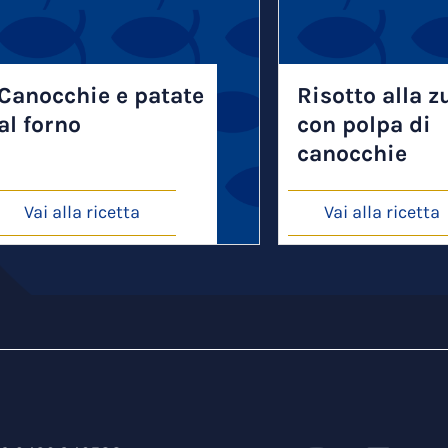
Canocchie e patate
Risotto alla z
al forno
con polpa di
canocchie
Vai alla ricetta
Vai alla ricetta