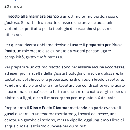
20 minuti
Il
risotto alla marinara bianco
è un ottimo primo piatto, ricco e
gustoso. Si tratta di un piatto classico che prevede possibili
varianti, soprattutto per le tipologie di pesce che si possono
utilizzare.
Per questa ricetta abbiamo deciso di usare il
preparato per Riso e
Pasta
, un mix creato e selezionato da cuochi per coniugare
semplicità, gusto e raffinatezza.
Per preparare un ottimo risotto sono necessarie alcune accortezze,
ad esempio: la scelta della giusta tipologia di riso da utilizzare, la
tostatura del chicco e la preparazione di un buon brodo di cottura.
Fondamentale è anche la mantecatura per cui di solito viene usato
il burro ma che può essere fatta anche con olio extravergine, per un
piatto più light, o con il mascarpone per un gusto più delicato.
Prepariamo il
Riso e Pasta Rivamar
mettendo da parte eventuali
gusci o scarti. In un tegame mettiamo gli scarti del pesce, una
carota, un gambo di sedano, mezza cipolla, aggiungiamo 1 litro di
acqua circa e lasciamo cuocere per 40 minuti.