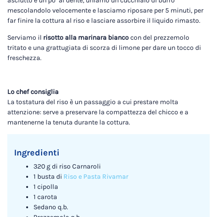
asciutto e un po’ al dente, uniamo un cucchiaio di burro
mescolandolo velocemente e lasciamo riposare per 5 minuti, per
far finire la cottura al riso e lasciare assorbire il liquido rimasto.
Serviamo il
risotto alla marinara bianco
con del prezzemolo
tritato e una grattugiata di scorza di limone per dare un tocco di
freschezza.
Lo chef consiglia
La tostatura del riso è un passaggio a cui prestare molta
attenzione: serve a preservare la compattezza del chicco e a
mantenerne la tenuta durante la cottura.
Ingredienti
320 g di riso Carnaroli
1 busta di
Riso e Pasta Rivamar
1 cipolla
1 carota
Sedano q.b.