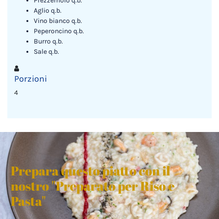
Prezzemolo q.b.
Aglio q.b.
Vino bianco q.b.
Peperoncino q.b.
Burro q.b.
Sale q.b.
Porzioni
4
Prepara questo piatto con il
nostro "Preparato per Riso e
Pasta"