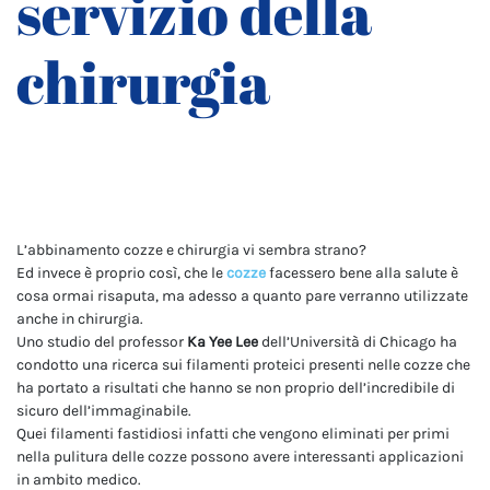
servizio della
chirurgia
L’abbinamento cozze e chirurgia vi sembra strano?
Ed invece è proprio così, che le
cozze
facessero bene alla salute è
cosa ormai risaputa, ma adesso a quanto pare verranno utilizzate
anche in chirurgia.
Uno studio del professor
Ka Yee Lee
dell’Università di Chicago ha
condotto una ricerca sui filamenti proteici presenti nelle cozze che
ha portato a risultati che hanno se non proprio dell’incredibile di
sicuro dell’immaginabile.
Quei filamenti fastidiosi infatti che vengono eliminati per primi
nella pulitura delle cozze possono avere interessanti applicazioni
in ambito medico.