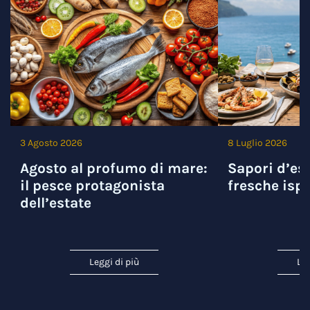
3 Agosto 2026
8 Luglio 2026
Agosto al profumo di mare:
Sapori d’est
il pesce protagonista
fresche ispi
dell’estate
Leggi di più
Leg