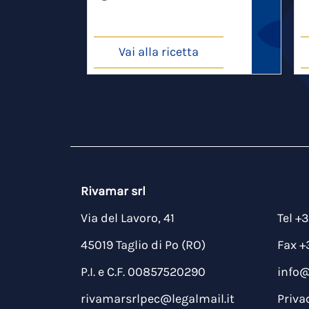
Vai alla ricetta
Rivamar srl
Via del Lavoro, 41
Tel +
45019 Taglio di Po (RO)
Fax +
P.I. e C.F. 00857520290
info
rivamarsrlpec@legalmail.it
Priva