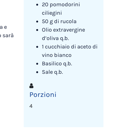
20 pomodorini
ciliegini
50 g di rucola
a e
Olio extravergine
o sarà
d’oliva q.b.
1 cucchiaio di aceto di
vino bianco
Basilico q.b.
Sale q.b.
Porzioni
4