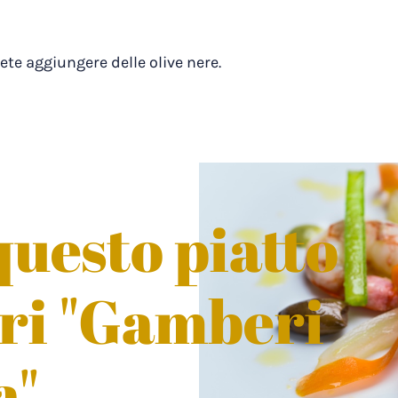
tete aggiungere delle olive nere.
uesto piatto
tri "Gamberi
a"