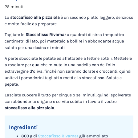
25 minuti
Lo
stoccafisso alla pizzaiola
è un secondo piatto leggero, delizioso
e molto facile da preparare.
Tagliate lo
Stoccafisso Rivamar
a quadrati di circa tre-quattro
centimetri di lato, poi mettetelo a bollire in abbondante acqua
salata per una decina di minuti.
A parte sbucciate le patate ed affettatele a fettine sottili. Mettetele
a rosolare per qualche minuto in una padella con dell’olio
extravergine d’oliva, finché non saranno dorate e croccanti, quindi
unitevi i pomodorini tagliati a metà e lo stoccafisso. Salate e
pepate.
Lasciate cuocere il tutto per cinque o sei minuti, quindi spolverate
con abbondante origano e servite subito in tavola il vostro
stoccafisso alla pizzaiola
.
Ingredienti
800 g di
Stoccafisso Rivamar
già ammollato