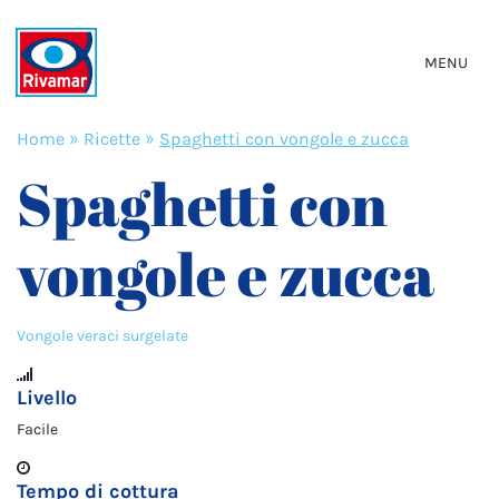
MENU
Home
»
Ricette
»
Spaghetti con vongole e zucca
Spaghetti con
vongole e zucca
Vongole veraci surgelate
Livello
Facile
Tempo di cottura