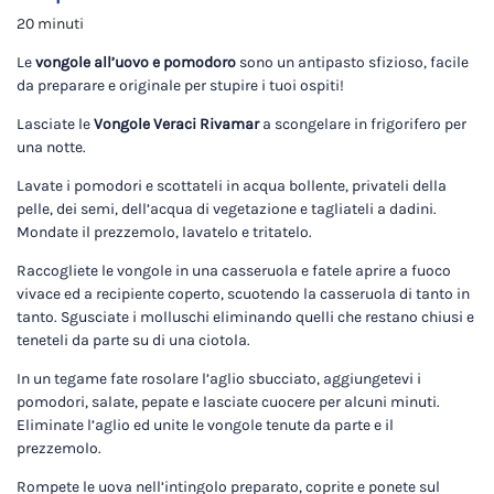
20 minuti
Le
vongole all’uovo e pomodoro
sono un antipasto sfizioso, facile
da preparare e originale per stupire i tuoi ospiti!
Lasciate le
Vongole Veraci Rivamar
a scongelare in frigorifero per
una notte.
Lavate i pomodori e scottateli in acqua bollente, privateli della
pelle, dei semi, dell’acqua di vegetazione e tagliateli a dadini.
Mondate il prezzemolo, lavatelo e tritatelo.
Raccogliete le vongole in una casseruola e fatele aprire a fuoco
vivace ed a recipiente coperto, scuotendo la casseruola di tanto in
tanto. Sgusciate i molluschi eliminando quelli che restano chiusi e
teneteli da parte su di una ciotola.
In un tegame fate rosolare l’aglio sbucciato, aggiungetevi i
pomodori, salate, pepate e lasciate cuocere per alcuni minuti.
Eliminate l’aglio ed unite le vongole tenute da parte e il
prezzemolo.
Rompete le uova nell’intingolo preparato, coprite e ponete sul