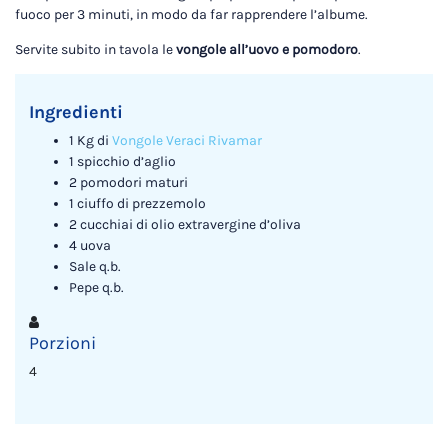
fuoco per 3 minuti, in modo da far rapprendere l’albume.
Servite subito in tavola le
vongole all’uovo e pomodoro
.
Ingredienti
1 Kg di
Vongole Veraci Rivamar
1 spicchio d’aglio
2 pomodori maturi
1 ciuffo di prezzemolo
2 cucchiai di olio extravergine d’oliva
4 uova
Sale q.b.
Pepe q.b.
Porzioni
4