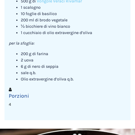
500 g di
Vongole Veraci Rivamar
1 scalogno
10 foglie di basilico
200 ml di brodo vegetale
½ bicchiere di vino bianco
1 cucchiaio di olio extravergine d’oliva
per la sfoglia:
200 g di farina
2 uova
6 g di nero di seppia
sale q.b.
Olio extravergine d’oliva q.b.
Porzioni
4