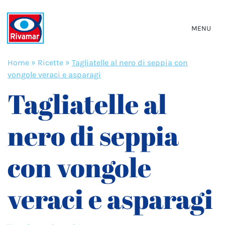
MENU
Home
»
Ricette
»
Tagliatelle al nero di seppia con
vongole veraci e asparagi
Tagliatelle al
nero di seppia
con vongole
veraci e asparagi