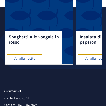
Spaghetti alle vongole in
Insalata di v
rosso
peperoni
Vai alla ricetta
Vai alla ricett
Rivamar srl
Via del Lavoro, 41
45019 Taglio di Po (RO)