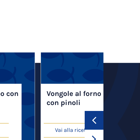
so con
Vongole al forno
con pinoli
Vai alla ricetta