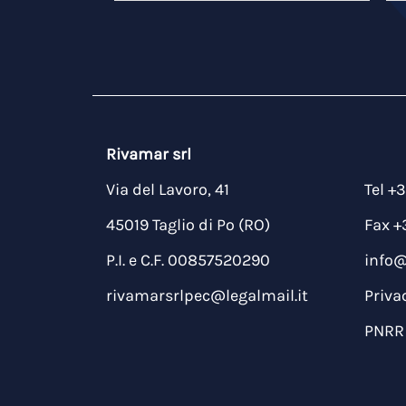
Rivamar srl
Via del Lavoro, 41
Tel +
45019 Taglio di Po (RO)
Fax +
P.I. e C.F. 00857520290
info
rivamarsrlpec@legalmail.it
Priva
PNRR