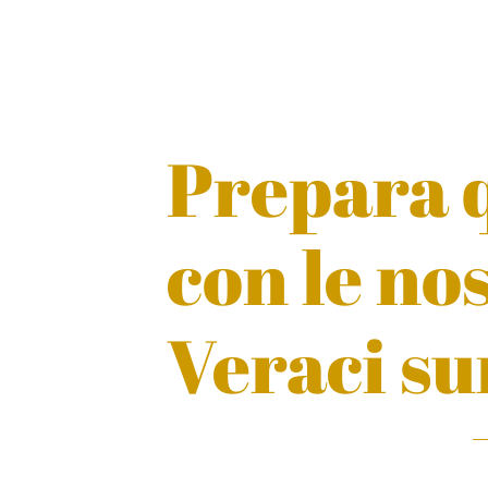
Prepara q
con le no
Veraci su