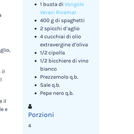
1 busta di
Vongole
Veraci Rivamar
a
400 g di spaghetti
2 spicchi d’aglio
4 cucchiai di olio
extravergine d’oliva
glio,
1/2 cipolla
1/2 bicchiere di vino
bianco
 il
Prezzemolo q.b.
l
Sale q.b.
Pepe nero q.b.
 il
le e
Porzioni
4