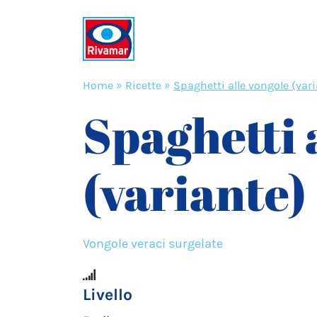
Home
»
Ricette
»
Spaghetti alle vongole (var
Spaghetti 
(variante)
Vongole veraci surgelate
Livello