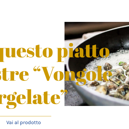
uesto piatto
stre “Vongole
rgelate”
Vai al prodotto