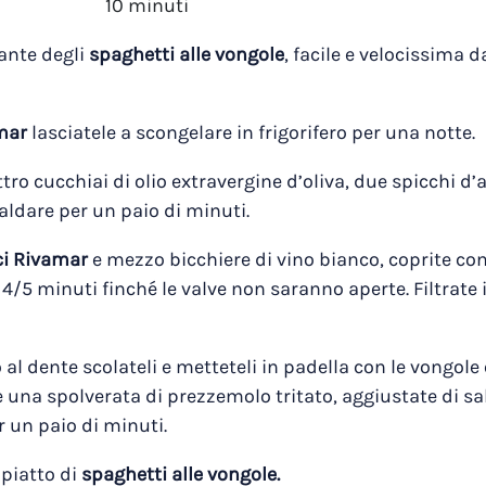
10 minuti
ante degli
spaghetti alle vongole
, facile e velocissima d
mar
lasciatele a scongelare in frigorifero per una notte.
ro cucchiai di olio extravergine d’oliva, due spicchi d’a
aldare per un paio di minuti.
ci Rivamar
e mezzo bicchiere di vino bianco, coprite con
4/5 minuti finché le valve non saranno aperte. Filtrate i
l dente scolateli e metteteli in padella con le vongole e
te una spolverata di prezzemolo tritato, aggiustate di sa
r un paio di minuti.
 piatto di
spaghetti alle vongole.