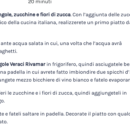
20 minuti
gole, zucchine e fiori di zucca
. Con l’aggiunta delle zu
ico della cucina italiana, realizzerete un primo piatto d
nte acqua salata in cui, una volta che l’acqua avrà
aghetti.
gole Veraci Rivamar
in frigorifero, quindi asciugatele b
una padella in cui avrete fatto imbiondire due spicchi d’
giungete mezzo bicchiere di vino bianco e fatelo evaporar
ri le zucchine e i fiori di zucca, quindi aggiungeteli in
go.
 e fateli saltare in padella. Decorate il piatto con qual
ato.