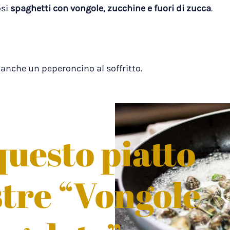
osi
spaghetti con vongole, zucchine e fuori di zucca
.
 anche un peperoncino al soffritto.
uesto piatto
stre “Vongole