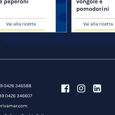
e peperoni
vongole e
pomodorini
Vai alla ricetta
Vai alla ricetta
39 0426 346588
39 0426 346607
@rivamar.com