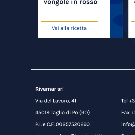
vongole in rosso
Vai alla ricetta
Rivamar srl
Via del Lavoro, 41
Tel +
45019 Taglio di Po (RO)
Fax +
P.I. e C.F. 00857520290
info