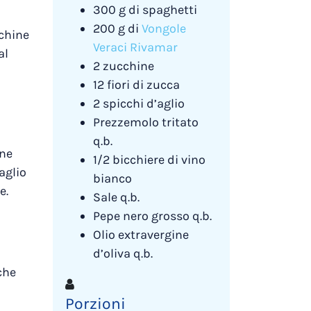
300 g di spaghetti
200 g di
Vongole
cchine
Veraci Rivamar
al
2 zucchine
12 fiori di zucca
2 spicchi d’aglio
Prezzemolo tritato
q.b.
ene
1/2 bicchiere di vino
aglio
bianco
e.
Sale q.b.
Pepe nero grosso q.b.
Olio extravergine
d’oliva q.b.
che
Porzioni