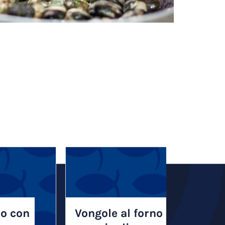
so con
Vongole al forno