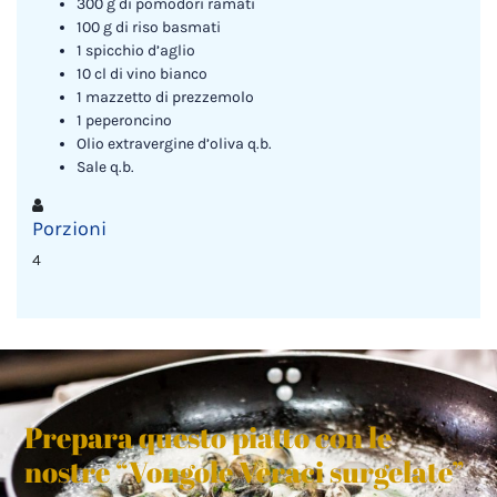
300 g di pomodori ramati
100 g di riso basmati
1 spicchio d’aglio
10 cl di vino bianco
1 mazzetto di prezzemolo
1 peperoncino
Olio extravergine d’oliva q.b.
Sale q.b.
Porzioni
4
Prepara questo piatto con le
nostre “Vongole Veraci surgelate”