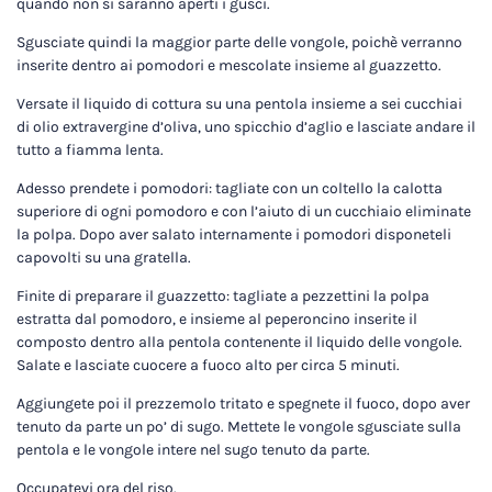
quando non si saranno aperti i gusci.
Sgusciate quindi la maggior parte delle vongole, poichè verranno
inserite dentro ai pomodori e mescolate insieme al guazzetto.
Versate il liquido di cottura su una pentola insieme a sei cucchiai
di olio extravergine d’oliva, uno spicchio d’aglio e lasciate andare il
tutto a fiamma lenta.
Adesso prendete i pomodori: tagliate con un coltello la calotta
superiore di ogni pomodoro e con l’aiuto di un cucchiaio eliminate
la polpa. Dopo aver salato internamente i pomodori disponeteli
capovolti su una gratella.
Finite di preparare il guazzetto: tagliate a pezzettini la polpa
estratta dal pomodoro, e insieme al peperoncino inserite il
composto dentro alla pentola contenente il liquido delle vongole.
Salate e lasciate cuocere a fuoco alto per circa 5 minuti.
Aggiungete poi il prezzemolo tritato e spegnete il fuoco, dopo aver
tenuto da parte un po’ di sugo. Mettete le vongole sgusciate sulla
pentola e le vongole intere nel sugo tenuto da parte.
Occupatevi ora del riso.